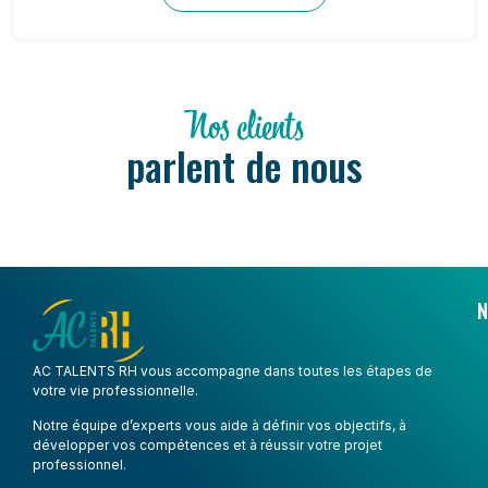
Nos clients
parlent de nous
N
AC TALENTS RH vous accompagne dans toutes les étapes de
votre vie professionnelle.
Notre équipe d’experts vous aide à définir vos objectifs, à
développer vos compétences et à réussir votre projet
professionnel.